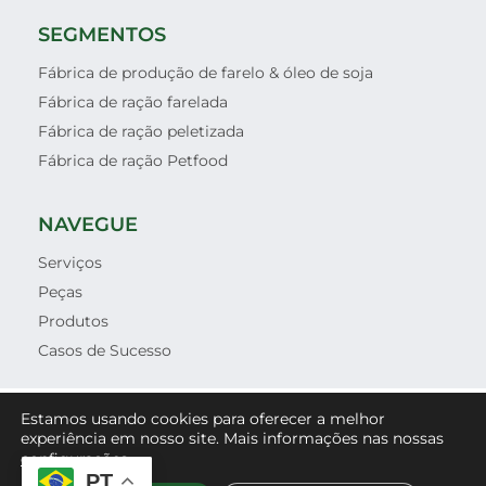
SEGMENTOS
Fábrica de produção de farelo & óleo de soja
Fábrica de ração farelada
Fábrica de ração peletizada
Fábrica de ração Petfood
NAVEGUE
Serviços
Peças
Produtos
Casos de Sucesso
© 2021 - GREENPECAS INDUSTRIA E COMERCIO DE
Estamos usando cookies para oferecer a melhor
MAQUINAS E EQUIPAMENTOS LTDA - TODOS OS
experiência em nosso site. Mais informações nas nossas
.
configurações
DIREITOS RESERVADOS
PT