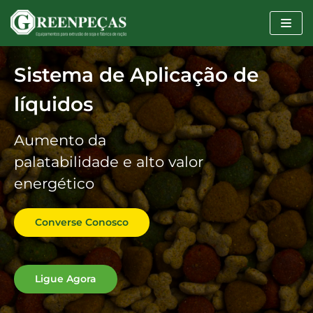
Pular
para
o
conteúdo
Sistema de Aplicação de
líquidos
Aumento da
palatabilidade e alto valor
energético
Converse Conosco
Ligue Agora