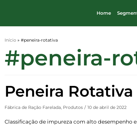
Pular
Home
Segmen
para
o
conteúdo
Início
»
#peneira-rotativa
#peneira-ro
Peneira Rotativa
Fábrica de Ração Farelada
,
Produtos
10 de abril de 2022
Classificação de impureza com alto desempenho e 