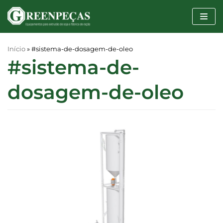
Pular
para
o
conteúdo
Início
»
#sistema-de-dosagem-de-oleo
#sistema-de-
dosagem-de-oleo